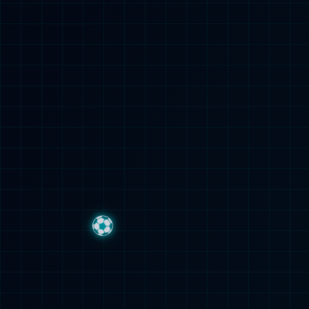
持也倾向于费
声望
(1)
姆贝莫引
(1)
综上所述，欧
进口
(1)
中卫科纳特
(1)
卫格伊
(1)
维拉公园
(1)
#分析
欧加
(1)
舍瓦利埃
(1)
朴智星
(1)
新人
(1)
#费耶诺德
樱桃
(1)
曼晚
(1)
马克·格希
(1)
处理
(1)
0
多纳鲁马不会
(1)
喀麦隆
(1)
王长庆
(1)
相关文章
最近发表
#
2025-08-16
弗洛伦蒂诺·佩雷斯是如何成为皇
马教父的？