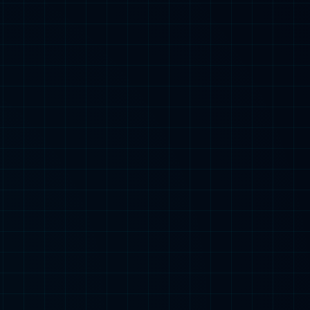
手抓，剑指英超五
连冠
1-2到5-2！穆里尼
奥率费内巴切逆
转，主场强势晋级
1641
欧冠正赛
世界上最好的足球
队：利物浦、曼
城、切尔西、阿森
1638
纳排名如何？
1615
纽卡斯尔正运作前
阿森纳门将转会事
# 下一篇：瓜迪奥拉谈曼城新赛季：先赢首战再谈争冠，但阵容短板怎么破？
宜，埃迪豪急需旧
1629
部解燃眉之急
北伦敦德比“转会
版”：边锋争夺热
刺领先，弗兰克有
1620
望抢塔帅对象
巴黎客场逼平拜
球的...
站点信息