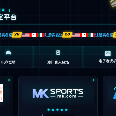
英超
意甲
法甲
德甲
西甲
欧冠
关于我
冠焦点战分析：费耶诺德能否击退费内巴
admin
2025-08-07 08:44:26
欧冠
坛孪生兄弟之曼联曾经双子星
欧超杯 巴黎圣日尔曼VS托特纳姆
多纳鲁
席尔瓦兄弟
热刺 比分预测
黎零容忍
0
0