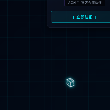
站.多宝电竞业务包含体育,彩票,电竞,棋
牌,电子娱乐,真人视讯,一直深受广大群
众的喜爱,多年来一直致力于为您提供最
稳定的APP,官网,平台,入口,网页版.
QQ
邮箱
文章数
阅读量
1386
50604
上赛季，费耶
员离队后，费
标签列表
转会窗引进了
与此相比，费
欧联
(1)
参赛
(1)
榜第2位，表
足球俱乐部
(1)
乌莫
(1)
赛中零封意甲
布伦特福德
(1)
林高远
(1)
两队实力相近
伟大的传奇
(1)
一线
(1)